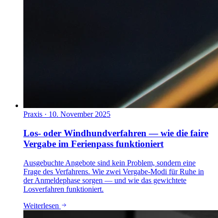
Praxis
·
10. November 2025
Los- oder Windhundverfahren — wie die faire
Vergabe im Ferienpass funktioniert
Ausgebuchte Angebote sind kein Problem, sondern eine
Frage des Verfahrens. Wie zwei Vergabe-Modi für Ruhe in
der Anmeldephase sorgen — und wie das gewichtete
Losverfahren funktioniert.
Weiterlesen