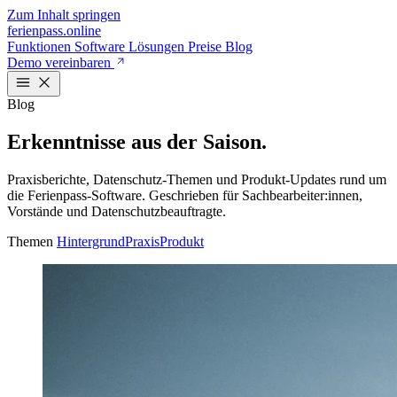
Zum Inhalt springen
ferienpass
.online
Funktionen
Software
Lösungen
Preise
Blog
Demo vereinbaren
Blog
Erkenntnisse aus der Saison.
Praxisberichte, Datenschutz-Themen und Produkt-Updates rund um
die Ferienpass-Software. Geschrieben für Sachbearbeiter:innen,
Vorstände und Datenschutzbeauftragte.
Themen
Hintergrund
Praxis
Produkt