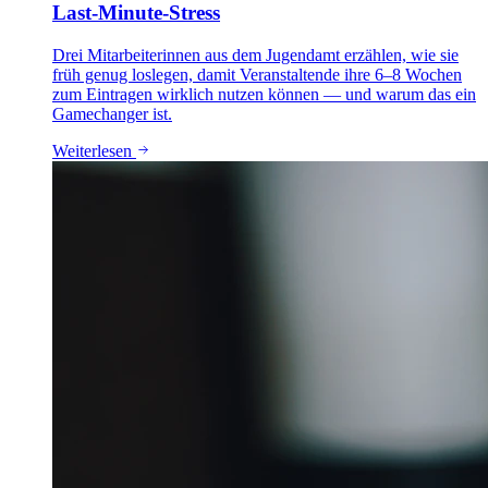
Last-Minute-Stress
Drei Mitarbeiterinnen aus dem Jugendamt erzählen, wie sie
früh genug loslegen, damit Veranstaltende ihre 6–8 Wochen
zum Eintragen wirklich nutzen können — und warum das ein
Gamechanger ist.
Weiterlesen