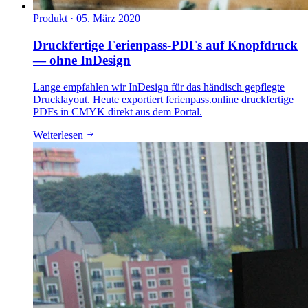
Produkt
·
05. März 2020
Druckfertige Ferienpass-PDFs auf Knopfdruck
— ohne InDesign
Lange empfahlen wir InDesign für das händisch gepflegte
Drucklayout. Heute exportiert ferienpass.online druckfertige
PDFs in CMYK direkt aus dem Portal.
Weiterlesen