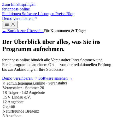
Zum Inhalt springen
ferienpass
.online
Funktionen
Software
Lösungen
Preise
Blog
Demo vereinbaren
← Zurück zur Übersicht
Für Kommunen & Träger
Der Überblick über alles, was Sie ins
Programm aufnehmen.
ferienpass.online bündelt alle Veranstalter Ihrer Sommer- und
Ferienprogramme an einem Ort — von der redaktionellen Prüfung
bis zur Anbindung an Ihre Stadtkasse.
Demo vereinbaren
Software ansehen →
admin.ferienpass.online · veranstalter
Veranstalter · Sommer 26
18 Träger · 142 Angebote
TSV Lindau e.V.
12 Angebote
Geprüft
Naturfreunde Bregenz
8 Angebote