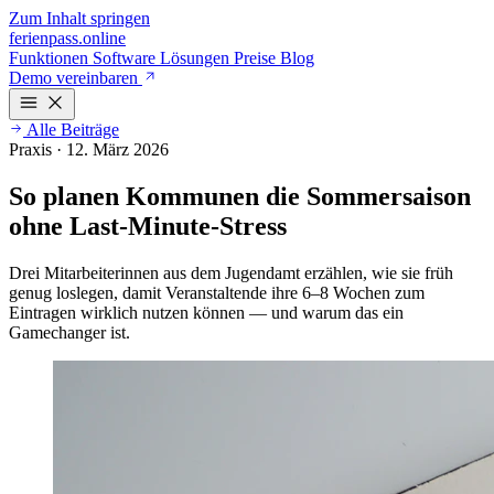
Zum Inhalt springen
ferienpass
.online
Funktionen
Software
Lösungen
Preise
Blog
Demo vereinbaren
Alle Beiträge
Praxis
·
12. März 2026
So planen Kommunen die Sommersaison
ohne Last-Minute-Stress
Drei Mitarbeiterinnen aus dem Jugendamt erzählen, wie sie früh
genug loslegen, damit Veranstaltende ihre 6–8 Wochen zum
Eintragen wirklich nutzen können — und warum das ein
Gamechanger ist.