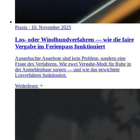
Praxis
·
10. November 2025
Los- oder Windhundverfahren — wie die faire
Vergabe im Ferienpass funktioniert
Ausgebuchte Angebote sind kein Problem, sondern eine
Frage des Verfahrens. Wie zwei Vergabe-Modi für Ruhe in
der Anmeldephase sorgen — und wie das gewichtete
Losverfahren funktioniert.
Weiterlesen